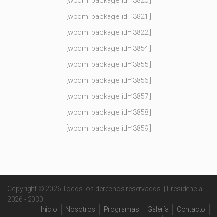
[wpdm_package id=’3820′]
[wpdm_package id=’3821′]
[wpdm_package id=’3822′]
[wpdm_package id=’3854′]
[wpdm_package id=’3855′]
[wpdm_package id=’3856′]
[wpdm_package id=’3857′]
[wpdm_package id=’3858′]
[wpdm_package id=’3859′]
Copyright © 2026 Todos los derechos reservados. | Presidencia
2026 - 2030
Inicio
Nosotros
Programas
Galería
Contacto